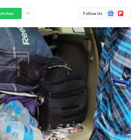
Google
Flipboard
Follow Us
atsApp
News