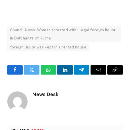
Chandil News: Woman arrested with illegal foreign liquor
in Dalbhanga of Kuchai
foreign liquor was kept in a rented house
Facebook
Twitter
WhatsApp
LinkedIn
Telegram
Email
Copy
Link
News Desk