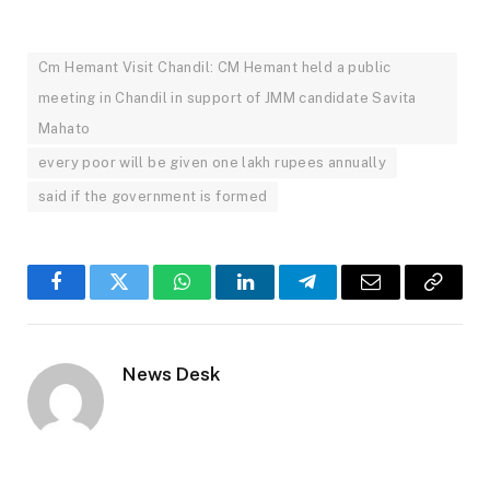
Cm Hemant Visit Chandil: CM Hemant held a public
meeting in Chandil in support of JMM candidate Savita
Mahato
every poor will be given one lakh rupees annually
said if the government is formed
Facebook
Twitter
WhatsApp
LinkedIn
Telegram
Email
Copy
Link
News Desk