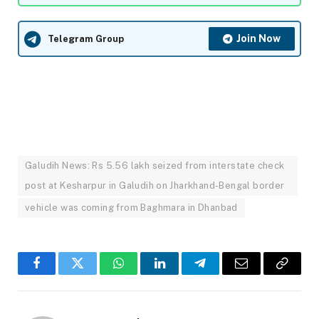
Join Now
Telegram Group
Galudih News: Rs 5.56 lakh seized from interstate check
post at Kesharpur in Galudih on Jharkhand-Bengal border
vehicle was coming from Baghmara in Dhanbad
Facebook
Twitter
WhatsApp
LinkedIn
Telegram
Email
Copy
Link