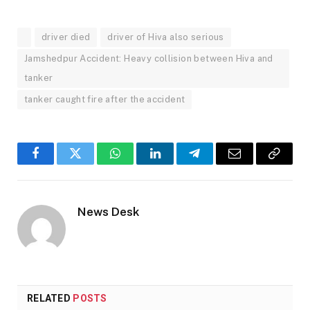
driver died
driver of Hiva also serious
Jamshedpur Accident: Heavy collision between Hiva and
tanker
tanker caught fire after the accident
Facebook
Twitter
WhatsApp
LinkedIn
Telegram
Email
Copy
Link
News Desk
RELATED
POSTS