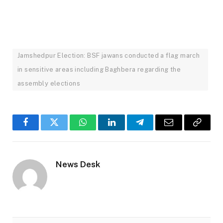
Jamshedpur Election: BSF jawans conducted a flag march
in sensitive areas including Baghbera regarding the
assembly elections
Facebook
Twitter
WhatsApp
LinkedIn
Telegram
Email
Copy
Link
News Desk