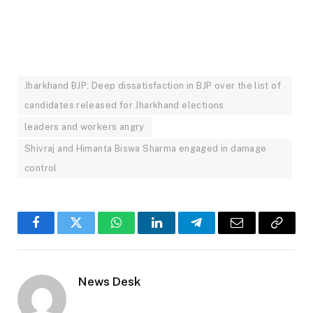
Jharkhand BJP: Deep dissatisfaction in BJP over the list of
candidates released for Jharkhand elections
leaders and workers angry
Shivraj and Himanta Biswa Sharma engaged in damage
control
Facebook
Twitter
WhatsApp
LinkedIn
Telegram
Email
Copy
Link
News Desk