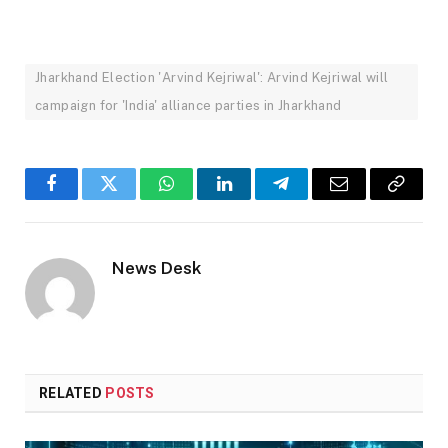
Jharkhand Election 'Arvind Kejriwal': Arvind Kejriwal will
campaign for 'India' alliance parties in Jharkhand
Facebook
Twitter
WhatsApp
LinkedIn
Telegram
Email
Copy
Link
News Desk
RELATED
POSTS