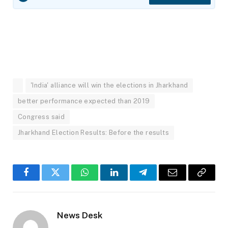
'India' alliance will win the elections in Jharkhand
better performance expected than 2019
Congress said
Jharkhand Election Results: Before the results
Facebook
Twitter
WhatsApp
LinkedIn
Telegram
Email
Copy
Link
News Desk