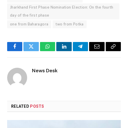
Jharkhand First Phase Nomination Election: On the fourth
day of the first phase
one from Baharagora
two from Potka
Facebook
Twitter
WhatsApp
LinkedIn
Telegram
Email
Copy
Link
News Desk
RELATED
POSTS