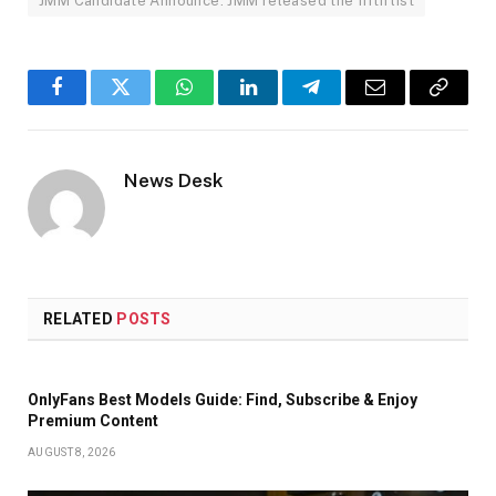
JMM Candidate Announce: JMM released the fifth list
Facebook
Twitter
WhatsApp
LinkedIn
Telegram
Email
Copy
Link
News Desk
RELATED
POSTS
OnlyFans Best Models Guide: Find, Subscribe & Enjoy
Premium Content
AUGUST 8, 2026