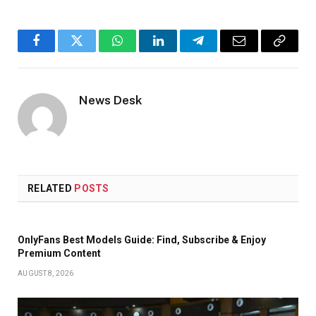
Facebook
Twitter
WhatsApp
LinkedIn
Telegram
Email
Copy
Link
News Desk
RELATED
POSTS
OnlyFans Best Models Guide: Find, Subscribe & Enjoy
Premium Content
AUGUST 8, 2026