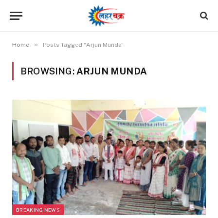
»
Home
Posts Tagged "Arjun Munda"
BROWSING:
ARJUN MUNDA
BREAKING NEWS