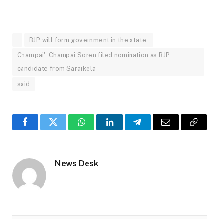
BJP will form government in the state.
Champai': Champai Soren filed nomination as BJP
candidate from Saraikela
said
Facebook
Twitter
WhatsApp
LinkedIn
Telegram
Email
Copy
Link
News Desk