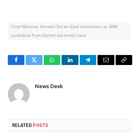
Chief Minister Hemant Soren filed nomination as JMM
candidate from Barhet assembly seat.
Facebook
Twitter
WhatsApp
LinkedIn
Telegram
Email
Copy
Link
News Desk
RELATED
POSTS