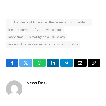
For the first time after the formation of Jharkhand
highest number of votes were cast
more than 50% voting on all 81 seats
more voting was recorded in Jamshedpur also
Facebook
Twitter
WhatsApp
LinkedIn
Telegram
Email
Copy
Link
News Desk