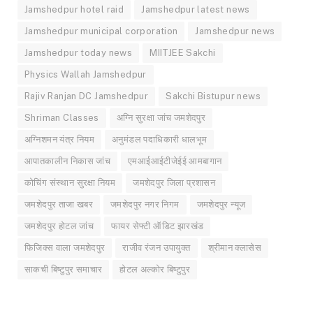
Jamshedpur hotel raid
Jamshedpur latest news
Jamshedpur municipal corporation
Jamshedpur news
Jamshedpur today news
MIITJEE Sakchi
Physics Wallah Jamshedpur
Rajiv Ranjan DC Jamshedpur
Sakchi Bistupur news
Shriman Classes
अग्नि सुरक्षा जांच जमशेदपुर
अग्निशमन यंत्र नियम
अनुमंडल पदाधिकारी धालभूम
आपातकालीन निकास जांच
एमआईआईटीजेईई आमबागान
कोचिंग संस्थान सुरक्षा नियम
जमशेदपुर जिला प्रशासन
जमशेदपुर ताजा खबर
जमशेदपुर नगर निगम
जमशेदपुर न्यूज
जमशेदपुर होटल जांच
फायर सेफ्टी ऑडिट झारखंड
फिजिक्स वाला जमशेदपुर
राजीव रंजन उपायुक्त
श्रीमान क्लासेस
साकची बिष्टुपुर समाचार
होटल अल्कोर बिष्टुपुर