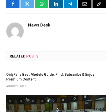
Facebook
Twitter
WhatsApp
LinkedIn
Telegram
Email
Copy
Link
News Desk
RELATED
POSTS
OnlyFans Best Models Guide: Find, Subscribe & Enjoy
Premium Content
AUGUST 8, 2026