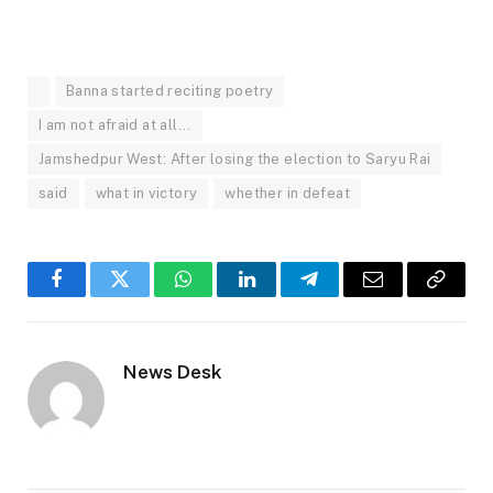
Banna started reciting poetry
I am not afraid at all...
Jamshedpur West: After losing the election to Saryu Rai
said
what in victory
whether in defeat
Facebook
Twitter
WhatsApp
LinkedIn
Telegram
Email
Copy
Link
News Desk