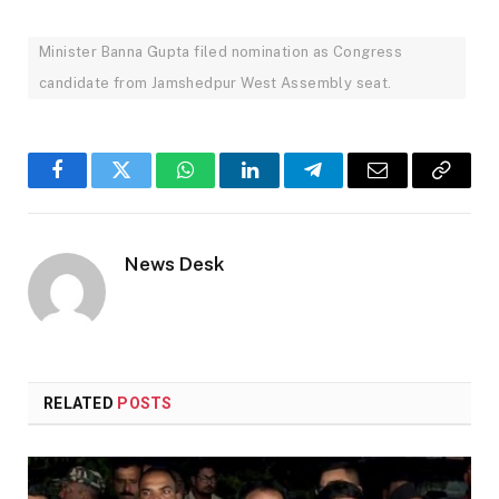
Minister Banna Gupta filed nomination as Congress
candidate from Jamshedpur West Assembly seat.
Facebook
Twitter
WhatsApp
LinkedIn
Telegram
Email
Copy
Link
News Desk
RELATED
POSTS