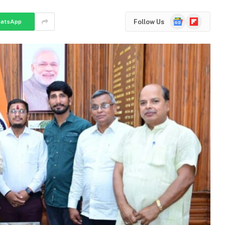
Google
Flipboard
Follow Us
atsApp
News