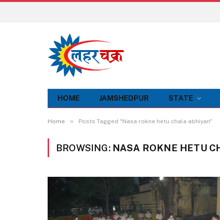
HOME
JAMSHEDPUR
STATE
»
Home
Posts Tagged "Nasa rokne hetu chala abhiyan"
BROWSING:
NASA ROKNE HETU C