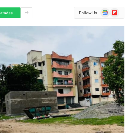
Google
Flipboard
Follow Us
atsApp
News